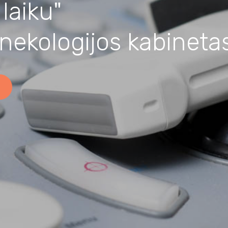
laiku"
inekologijos kabineta