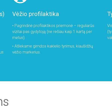
s)
Vėžio profilaktika
T
• Pagrindinė profilaktikos priemonė – reguliarūs
Vi
vizitai pas gydytoją (ne rečiau kaip 1 kartą per
(t
metus).
val
• Atliekame gimdos kaklelio tyrimus, kiaušidžių
us
vėžio markerius.
ms