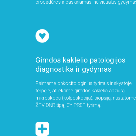
procedūros ir paskiriamas individualus gydyma
Gimdos kaklelio patologijos
diagnostika ir gydymas
Paimame onkocitologinius tyrimus ir skystoje
terpėje, atliekame gimdos kaklelio apžiūrą
mikroskopu (kolposkopija), biopsiją, nustatome
ŽPV DNR tipą, CY-PREP tyrimą.