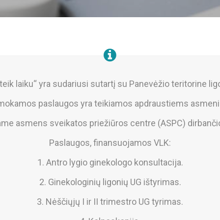
teik laiku“ yra sudariusi sutartį su Panevėžio teritorine li
okamos paslaugos yra teikiamos apdraustiems asmen
iame asmens sveikatos priežiūros centre (ASPC) dirbanči
Paslaugos, finansuojamos VLK:
1. Antro lygio ginekologo konsultacija.
2. Ginekologinių ligonių UG ištyrimas.
3. Nėščiųjų I ir II trimestro UG tyrimas.