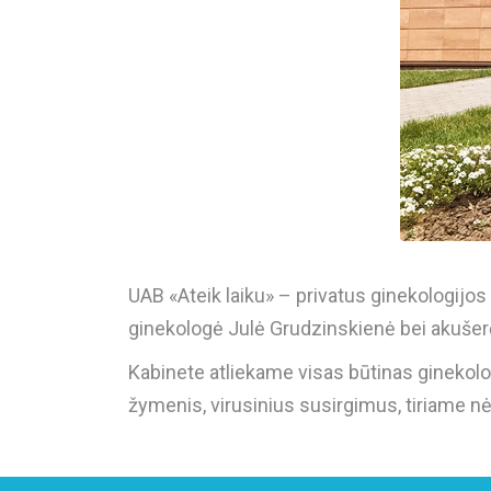
UAB «Ateik laiku» – privatus ginekologijos 
ginekologė Julė Grudzinskienė bei akušer
Kabinete atliekame visas būtinas ginekologij
žymenis, virusinius susirgimus, tiriame nė