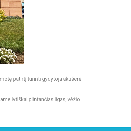
metę patirtį turinti gydytoja akušerė
ame lytiškai plintančias ligas, vėžio