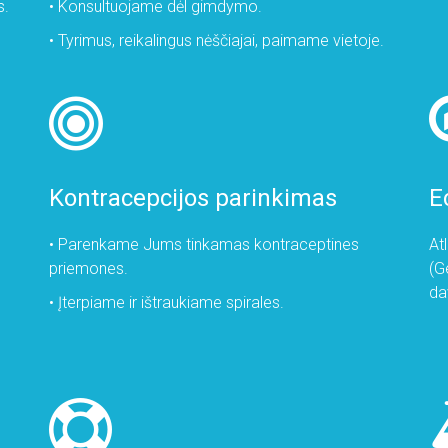
s.
• Konsultuojame dėl gimdymo.
• Tyrimus, reikalingus nėščiajai, paimame vietoje.
Kontracepcijos parinkimas
E
• Parenkame Jums tinkamas kontraceptines
At
priemones.
(G
da
• Įterpiame ir ištraukiame spirales.