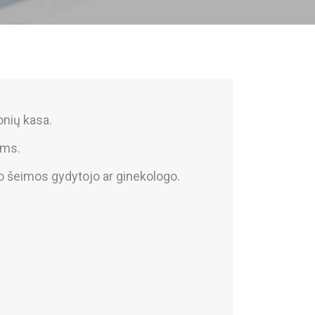
gonių kasa.
ims.
o šeimos gydytojo ar ginekologo.