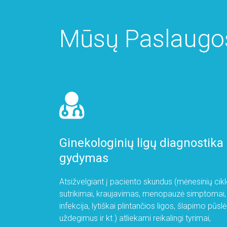
Mūsų Paslaugo
Ginekologinių ligų diagnostika 
gydymas
Atsižvelgiant į paciento skundus (mėnesinių cik
sutrikimai, kraujavimas, menopauzė simptomai,
infekcija, lytiškai plintančios ligos, šlapimo pūsl
uždegimus ir kt.) atliekami reikalingi tyrimai,