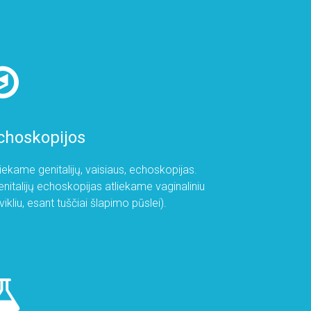
choskopijos
liekame genitalijų, vaisiaus, echoskopijas.
enitalijų echoskopijas atliekame vaginaliniu
vikliu, esant tuščiai šlapimo pūslei).