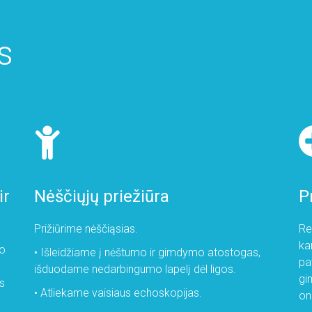
s
ir
Nėščiųjų priežiūra
P
Prižiūrime nėščiąsias.
Re
ka
lo
• Išleidžiame į nėštumo ir gimdymo atostogas,
pa
išduodame nedarbingumo lapelį dėl ligos.
gi
ės
• Atliekame vaisiaus echoskopijas.
onk