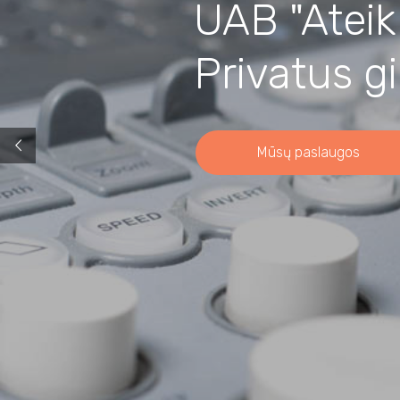
UAB "Ateik 
Privatus g
Mūsų paslaugos