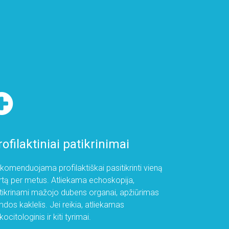
rofilaktiniai patikrinimai
komenduojama profilaktiškai pasitikrinti vieną
rtą per metus. Atliekama echoskopija,
tikrinami mažojo dubens organai, apžiūrimas
mdos kaklelis. Jei reikia, atliekamas
ocitologinis ir kiti tyrimai.