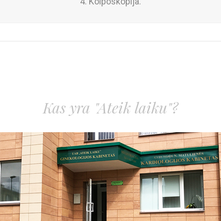
4. Kolposkopija.
Kas yra "Ateik laiku"?