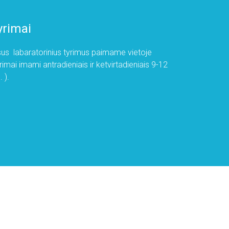
yrimai
sus labaratorinius tyrimus paimame vietoje
yrimai imami antradieniais ir ketvirtadieniais 9-12
. ).